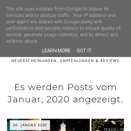
This site uses cookies from Google to deliver its
services and to analyze traffic. Your IP address and
user-agent are shared with Google along with
performance and security metrics to ensure quality of
service, generate usage statistics, and to detect and
address abuse.
LEARN MORE
GOT IT
NEUERSCHEINUNGEN, EMPFEHLUNGEN & REVIEWS
Es werden Posts vom
Januar, 2020 angezeigt.
30. JANUAR 2020