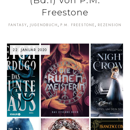
(Bd.1) von P.M.
Freestone
FANTASY
JUGENDBUCH
P.M. FREESTONE
REZENSION
22. JANUAR 2020