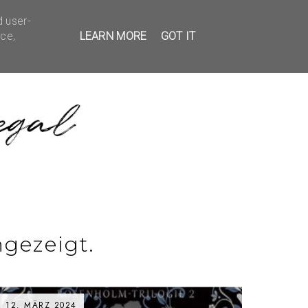
d user-
EDBACK
KONTAKT
ice,
LEARN MORE
GOT IT
gezeigt.
12. MÄRZ 2024