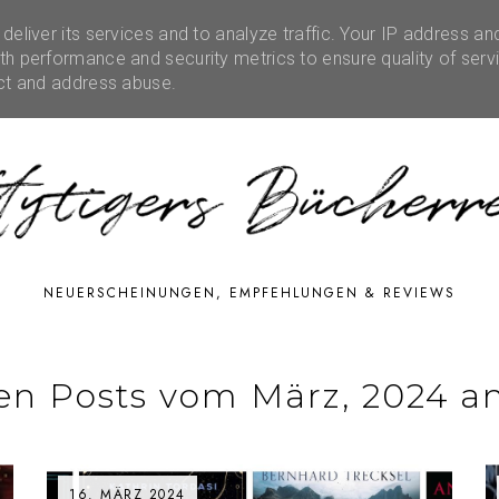
eliver its services and to analyze traffic. Your IP address an
RATIONEN
RUBRIKEN
EVENTS
SHOP
FE
h performance and security metrics to ensure quality of serv
ect and address abuse.
NEUERSCHEINUNGEN, EMPFEHLUNGEN & REVIEWS
en Posts vom März, 2024 an
16. MÄRZ 2024