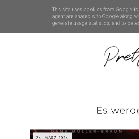
HOME
ÜBER MICH
This site uses cookies from Google to d
REZENSIONEN
KOOPE
agent are shared with Google along wit
generate usage statistics, and to det
Es werd
24. MÄRZ 2024