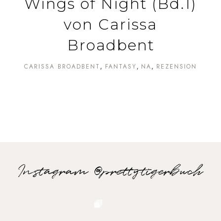
Wings of Night (Bd.1)
von Carissa
Broadbent
CARISSA BROADBENT
FANTASY
NA
REZENSION
Instagram @prettytigerbuch