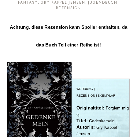
FANTASY
GRY KAPPEL JENSEN
JUGENDBUCH
REZENSION
Achtung, diese Rezension kann Spoiler enthalten, da
das Buch Teil einer Reihe ist!
WERBUNG |
REZENSIONSEXEMPLAR
Originaltitel:
Forglem mig
ej
Titel:
Gedenkemein
Autorin:
Gry Kappel
Jensen