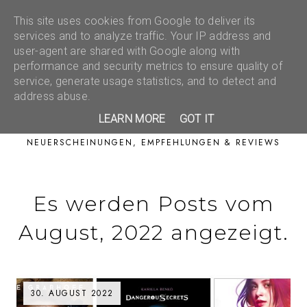
This site uses cookies from Google to deliver its
services and to analyze traffic. Your IP address and
user-agent are shared with Google along with
performance and security metrics to ensure quality of
service, generate usage statistics, and to detect and
address abuse.
LEARN MORE
GOT IT
NEUERSCHEINUNGEN, EMPFEHLUNGEN & REVIEWS
Es werden Posts vom
August, 2022 angezeigt.
30. AUGUST 2022