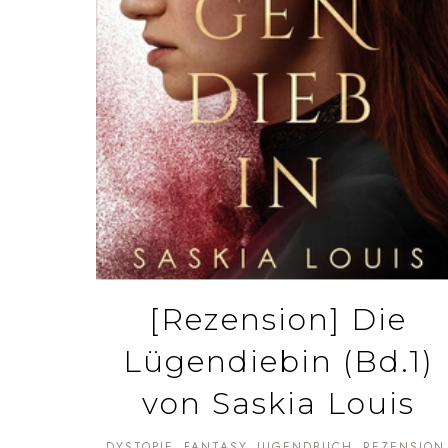
[Rezension] Die
Lügendiebin (Bd.1)
von Saskia Louis
DYSTOPIE
FANTASY
JUGENDBUCH
REZENSION