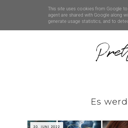
HOME
ÜBER MICH
This site uses cookies from Google to d
REZENSIONEN
KOOPE
agent are shared with Google along wit
generate usage statistics, and to det
Es werd
30. JUNI 2022