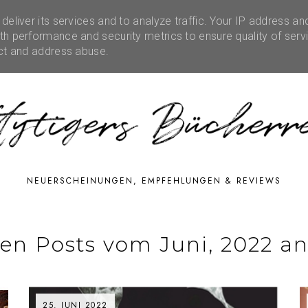
eliver its services and to analyze traffic. Your IP address an
RATIONEN
RUBRIKEN
EVENTS
SHOP
FE
h performance and security metrics to ensure quality of serv
ect and address abuse.
NEUERSCHEINUNGEN, EMPFEHLUNGEN & REVIEWS
en Posts vom Juni, 2022 an
25. JUNI 2022