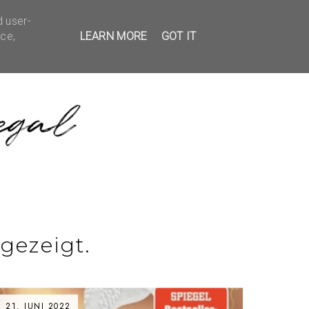
d user-
EDBACK
KONTAKT
ice,
LEARN MORE
GOT IT
gezeigt.
21. JUNI 2022