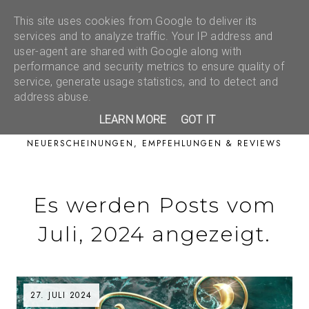
This site uses cookies from Google to deliver its
services and to analyze traffic. Your IP address and
user-agent are shared with Google along with
performance and security metrics to ensure quality of
service, generate usage statistics, and to detect and
address abuse.
LEARN MORE
GOT IT
NEUERSCHEINUNGEN, EMPFEHLUNGEN & REVIEWS
Es werden Posts vom
Juli, 2024 angezeigt.
27. JULI 2024