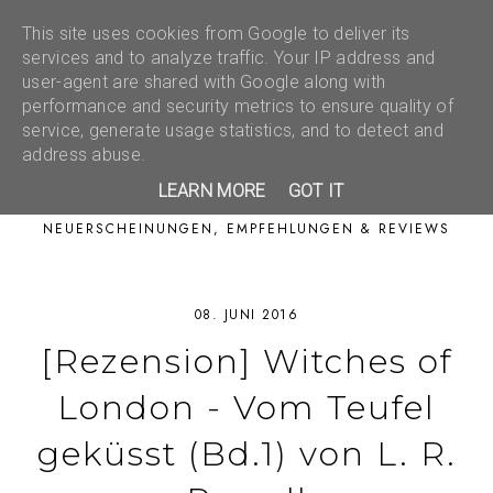
This site uses cookies from Google to deliver its
services and to analyze traffic. Your IP address and
user-agent are shared with Google along with
performance and security metrics to ensure quality of
service, generate usage statistics, and to detect and
address abuse.
LEARN MORE
GOT IT
NEUERSCHEINUNGEN, EMPFEHLUNGEN & REVIEWS
08. JUNI 2016
[Rezension] Witches of
London - Vom Teufel
geküsst (Bd.1) von L. R.