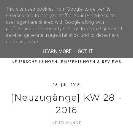
This site uses cookies from Google to deliver its
services and to analyze traffic. Your IP address and
user-agent are shared with Google along with
performance and security metrics to ensure quality of
service, generate usage statistics, and to detect and
address abuse.
LEARN MORE
GOT IT
NEUERSCHEINUNGEN, EMPFEHLUNGEN & REVIEWS
16. JULI 2016
[Neuzugänge] KW 28 -
2016
NEUZUGÄNGE