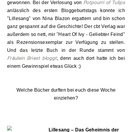
Potpourri of Tulips
gewonnen.
Bei der Verlosung von
anlässlich des ersten Bloggeburtstags konnte ich
"
Lillesang" von Nina Blazon ergattern und bin schon
gan
z gespannt auf die Geschichte!
Der cbt
Verlag war
außerdem so nett, mir "Heart Of Ivy - Geliebter Feind"
als Rezensionsexemplar zur Verfügung zu stellen.
Und das letzte Buch in der Runde stammt von
Fräulein Briest bloggt
, denn auch dort hatte ich
bei
eine
m
Gewinnspiel etwas Glück :)
W
elche Bücher durften bei euch d
iese Woche
einzie
hen?
L
illesang
– Das Geheimnis der