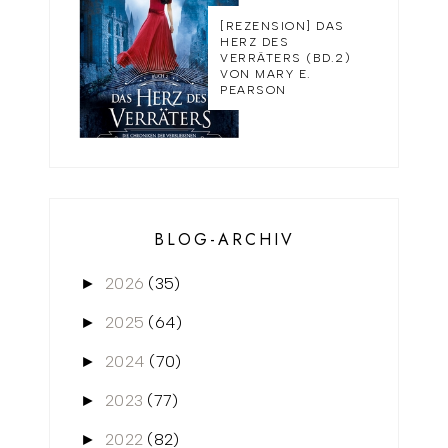
[REZENSION] DAS
HERZ DES
VERRÄTERS (BD.2)
VON MARY E.
PEARSON
BLOG-ARCHIV
2026
(35)
►
2025
(64)
►
2024
(70)
►
2023
(77)
►
2022
(82)
►