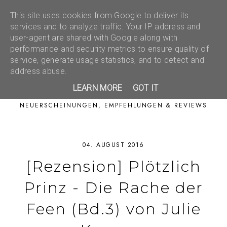
This site uses cookies from Google to deliver its
services and to analyze traffic. Your IP address and
user-agent are shared with Google along with
performance and security metrics to ensure quality of
service, generate usage statistics, and to detect and
address abuse.
LEARN MORE
GOT IT
NEUERSCHEINUNGEN, EMPFEHLUNGEN & REVIEWS
04. AUGUST 2016
[Rezension] Plötzlich
Prinz - Die Rache der
Feen (Bd.3) von Julie