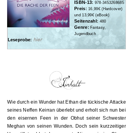
ISBN-13:
978-3453268685
Preis:
1
6
,9
9
€
(
Hardcover)
und
13
,9
9
€ (
eBook
)
Seitenzahl:
480
Genre:
F
antasy
,
Jugendbuch
hier
Leseprobe:
Wie durch ein Wunder hat Ethan die tückische Attacke
seines Neffen Keirran überlebt und erholt sich nun bei
den eisernen Feen in der Obhut seiner Schwester
Meghan von seinen Wunden. Doch sein kurzzeitiger