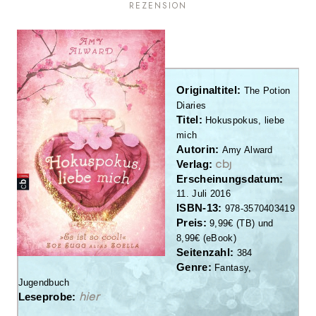
REZENSION
Original
t
itel:
The
Potion
Diaries
Titel:
Hokuspokus, liebe
mich
Autorin:
Amy Alward
cbj
Verlag:
Erscheinungsdatum:
11. Juli 2016
ISBN-13:
978-3570403419
Preis:
9
,9
9
€
(
TB
)
und
8
,
9
9
€ (
eBook
)
Seitenzahl:
3
84
Genre:
F
antasy,
Jugendbuch
hier
Leseprobe: