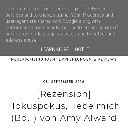
This site uses cookies from Google to deliver its
services and to analyze traffic. Your IP address and
user-agent are shared with Google along with
performance and security metrics to ensure quality of
service, generate usage statistics, and to detect and
address abuse.
LEARN MORE
GOT IT
NEUERSCHEINUNGEN, EMPFEHLUNGEN & REVIEWS
08. SEPTEMBER 2016
[Rezension]
Hokuspokus, liebe mich
(Bd.1) von Amy Alward