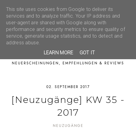
This site uses cookies from Google to deliver its
services and to analyze traffic. Your IP address and
user-agent are shared with Google along with
performance and security metrics to ensure quality of
service, generate usage statistics, and to detect and
address abuse.
LEARN MORE
GOT IT
NEUERSCHEINUNGEN, EMPFEHLUNGEN & REVIEWS
02. SEPTEMBER 2017
[Neuzugänge] KW 35 -
2017
NEUZUGÄNGE