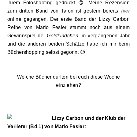
ihrem Fotoshooting gedrückt
🙃 Meine Rezension
hier
zum dritten Band von Talon ist gestern bereits
o
nline gegangen. Der erste Band der Lizzy Carbon
Reihe von
Mario Fesler
stammt noch aus einem
Gewinnspiel
bei
Goldkindchen
im vergangenen Jahr
und die anderen beiden Schätze habe ich mir
beim
Büchershopping selb
st gegönnt
😉
W
elche Bücher durften bei euch d
iese Woche
einzie
hen?
Lizzy Carbon und der Klub der
Verlierer (Bd.1) von Mario Fesler: