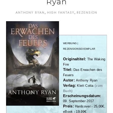
Ryan
ANTHONY RYAN
HIGH FANTASY
REZENSION
WERBUNG |
REZENSIONSEXEMPLAR
Originaltitel:
The Waking
Fire
Titel:
Das Erwachen des
Feuers
Autor:
Anthony Ryan
Verlag:
Klett Cotta
(zum
Buch)
Erscheinungsdatum:
09. September 2017
Preis:
Hardcover - 25,00€,
eBook - 19,99€