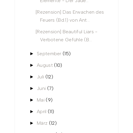
Elemente - Der Jade...
[Rezension] Das Erwachen des
Feuers (Bd.1) von Ant...
[Rezension] Beautiful Liars -
Verbotene Gefühle (B...
September
(15)
►
August
(10)
►
Juli
(12)
►
Juni
(7)
►
Mai
(9)
►
April
(11)
►
März
(12)
►