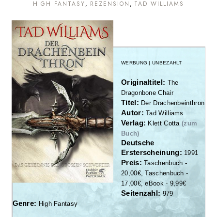
HIGH FANTASY
REZENSION
TAD WILLIAMS
WERBUNG | UNBEZAHLT
Originaltitel:
The
Dragonbone Chair
Titel:
Der Drachenbeinthron
Autor:
Tad Williams
Verlag:
Klett Cotta
(zum
Buch)
Deutsche
Ersterscheinung:
1991
Preis:
Taschenbuch -
20,00€, Taschenbuch -
17,00€, eBook - 9,99€
Seitenzahl:
979
Genre:
High Fantasy