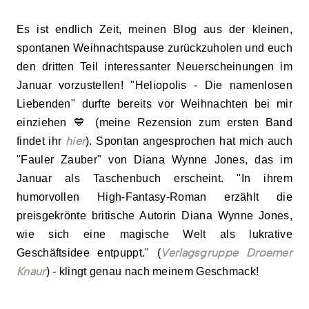
Es ist en
dlich Zeit, meinen Blog aus de
r kleinen,
spontanen Weihnachtspause zurückzuholen und euch
den dritten Teil i
nteressanter Neuerscheinungen im
Januar vor
zustellen!
"
Heliopolis - Die namenlosen
Liebenden
" durfte bereits vor
Weihnachten bei mir
einziehen
💙
(meine Rezension zum ersten Band
hier
findet ihr
). Spontan angesprochen hat mich auch
"Fauler Zauber" von
Diana Wynne Jones
, das im
Januar
al
s Taschenbuch erscheint. "
In ihrem
humorvollen High-Fantasy-Roman erzählt die
preisgekrönte britische Autorin Diana Wynne Jones,
wie sich eine magische Welt als lukrative
Verlagsgruppe Droemer
Geschäftsidee entpuppt."
(
Knaur
)
- klingt genau nach meinem Geschmack!