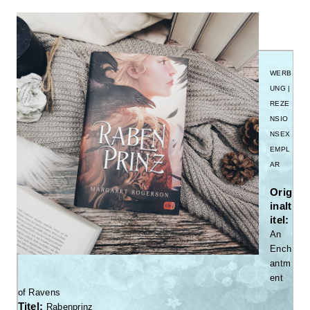
WERB
UNG |
REZE
NSIO
NSEX
EMPL
AR
Orig
inalt
itel:
An
Ench
antm
ent
of Ravens
Titel:
Rabenprinz