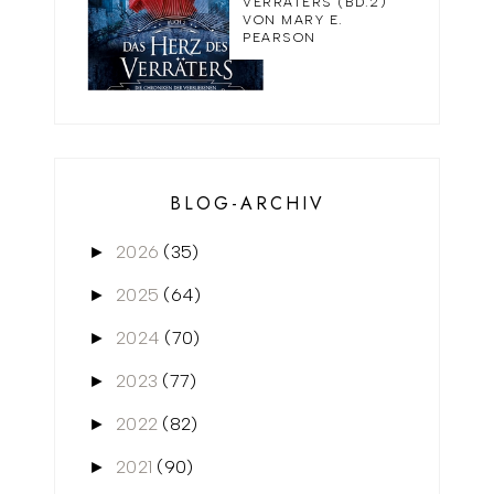
VERRÄTERS (BD.2)
VON MARY E.
PEARSON
BLOG-ARCHIV
2026
(35)
►
2025
(64)
►
2024
(70)
►
2023
(77)
►
2022
(82)
►
2021
(90)
►