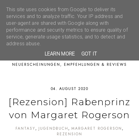
This site uses cookies from Google to deliver its
services and to analyze traffic. Your IP address and
user-agent are shared with Google along with
performance and security metrics to ensure quality of
service, generate usage statistics, and to detect and
address abuse.
LEARN MORE
GOT IT
NEUERSCHEINUNGEN, EMPFEHLUNGEN & REVIEWS
04. AUGUST 2020
[Rezension] Rabenprinz
von Margaret Rogerson
FANTASY
JUGENDBUCH
MARGARET ROGERSON
REZENSION