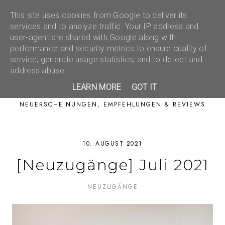
This site uses cookies from Google to deliver its
services and to analyze traffic. Your IP address and
user-agent are shared with Google along with
performance and security metrics to ensure quality of
service, generate usage statistics, and to detect and
address abuse.
LEARN MORE
GOT IT
NEUERSCHEINUNGEN, EMPFEHLUNGEN & REVIEWS
10. AUGUST 2021
[Neuzugänge] Juli 2021
NEUZUGÄNGE