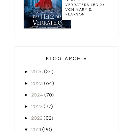
HERZ DES
VERRÄTERS (BD.2)
VON MARY E.
PEARSON
BLOG-ARCHIV
2026
(35)
►
2025
(64)
►
2024
(70)
►
2023
(77)
►
2022
(82)
►
2021
(90)
▼