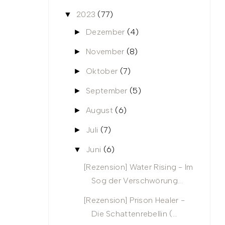
2023
(77)
▼
Dezember
(4)
►
November
(8)
►
Oktober
(7)
►
September
(5)
►
August
(6)
►
Juli
(7)
►
Juni
(6)
▼
[Rezension] Water Rising - Im
Sog der Verschwörung...
[Rezension] Prison Healer -
Die Schattenrebellin (...