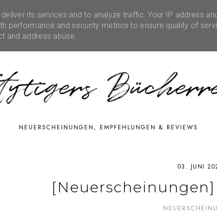
eliver its services and to analyze traffic. Your IP address an
RATIONEN
RUBRIKEN
EVENTS
SHOP
FE
h performance and security metrics to ensure quality of serv
ect and address abuse.
NEUERSCHEINUNGEN, EMPFEHLUNGEN & REVIEWS
03. JUNI 20
[Neuerscheinungen] J
NEUERSCHEIN