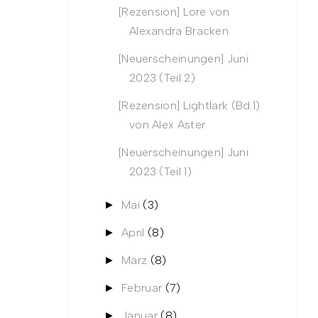
[Rezension] Lore von
Alexandra Bracken
[Neuerscheinungen] Juni
2023 (Teil 2)
[Rezension] Lightlark (Bd.1)
von Alex Aster
[Neuerscheinungen] Juni
2023 (Teil 1)
Mai
(3)
►
April
(8)
►
März
(8)
►
Februar
(7)
►
Januar
(8)
►