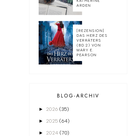
KATHERINE
ARDEN
[REZENSION]
DAS HERZ DES
VERRÄTERS
(BD.2) VON
MARY E.
PEARSON
BLOG-ARCHIV
2026
(35)
►
2025
(64)
►
2024
(70)
►