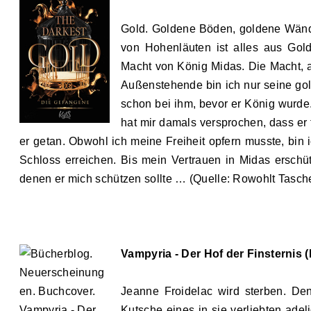
Gold. Goldene Böden, goldene Wände
von Hohenläuten ist alles aus Gold
Macht von König Midas. Die Macht, a
Außenstehende bin ich nur seine gol
schon bei ihm, bevor er König wurde. 
hat mir damals versprochen, dass er
er getan. Obwohl ich meine Freiheit opfern musste, bin i
Schloss erreichen. Bis mein Vertrauen in Midas erschüt
denen er mich schützen sollte … (Quelle: Rowohlt Tasc
Vampyria - Der Hof der Finsternis (
Jeanne Froidelac wird sterben. Den
Kutsche eines in sie verliebten ade