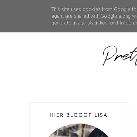
HOME
ÜBER MICH
This site uses cookies from Google to d
REZENSIONEN
KOOPE
agent are shared with Google along wit
generate usage statistics, and to det
HIER BLOGGT LISA