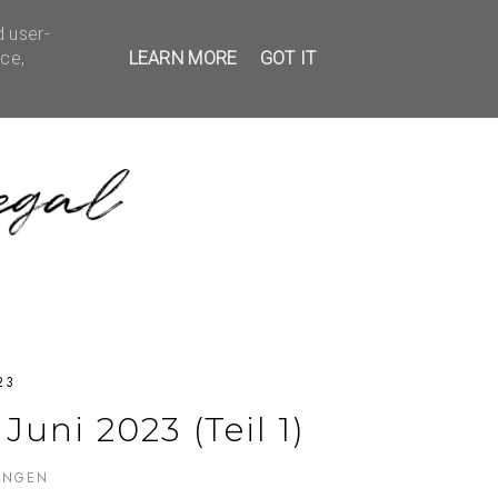
d user-
EDBACK
KONTAKT
ice,
LEARN MORE
GOT IT
23
uni 2023 (Teil 1)
UNGEN