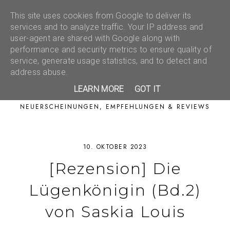
This site uses cookies from Google to deliver its
services and to analyze traffic. Your IP address and
user-agent are shared with Google along with
performance and security metrics to ensure quality of
service, generate usage statistics, and to detect and
address abuse.
LEARN MORE
GOT IT
NEUERSCHEINUNGEN, EMPFEHLUNGEN & REVIEWS
10. OKTOBER 2023
[Rezension] Die
Lügenkönigin (Bd.2)
von Saskia Louis