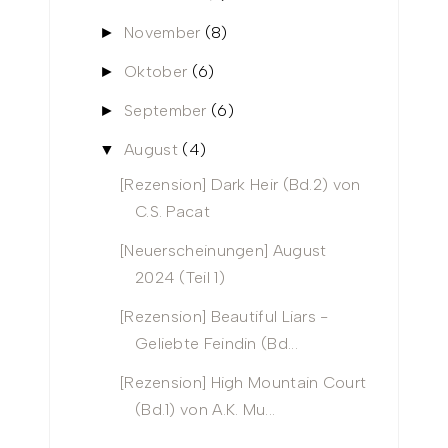
November
(8)
►
Oktober
(6)
►
September
(6)
►
August
(4)
▼
[Rezension] Dark Heir (Bd.2) von
C.S. Pacat
[Neuerscheinungen] August
2024 (Teil 1)
[Rezension] Beautiful Liars -
Geliebte Feindin (Bd...
[Rezension] High Mountain Court
(Bd.1) von A.K. Mu...