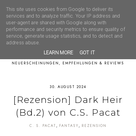
This site uses cookies from Google to deliver its
services and to analyze traffic. Your IP address and
user-agent are shared with Google along with
performance and security metrics to ensure quality of
service, generate usage statistics, and to detect and
address abuse.
LEARN MORE
GOT IT
NEUERSCHEINUNGEN, EMPFEHLUNGEN & REVIEWS
30. AUGUST 2024
[Rezension] Dark Heir
(Bd.2) von C.S. Pacat
C. S. PACAT
FANTASY
REZENSION