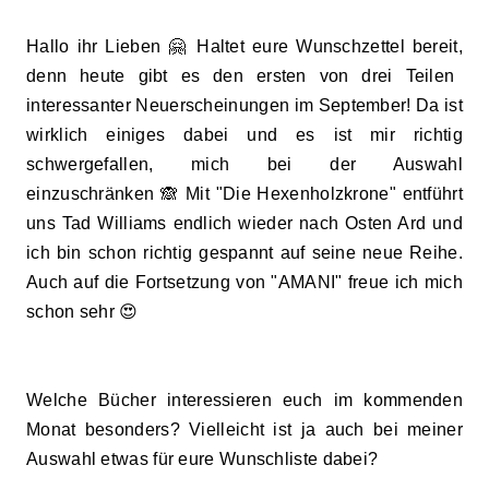
Hallo ihr Lieben 🤗 Haltet eure Wunschzettel bereit,
denn heute gibt es den ersten von
drei Teilen
interessanter Neuerscheinu
ngen im Septe
mber! Da ist
wirklich einiges dabei und es ist mir richtig
schwergefallen,
mich bei der Auswah
l
einzuschrän
ken 🙈 Mit "Die Hexenholzkrone" e
ntführt
uns Tad Williams endlich wieder na
ch Osten Ard und
ich bin schon richtig gespannt auf
seine neue Reihe.
Auch auf die Fortsetzung von "
AMANI
" freue ich mi
ch
schon sehr 😍
Welche Bücher interessieren euch im kommenden
Monat besonders? Vielleicht ist ja auch bei meiner
Auswahl etwas für eure Wunschliste dabei?