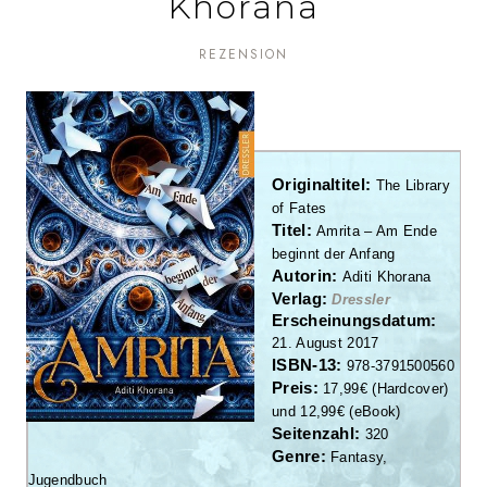
Khorana
REZENSION
Originalti
tel:
The Library
of Fates
Ti
tel:
Amrita – Am Ende
beginnt der Anfang
Autorin:
Aditi Khorana
Verlag:
Dressler
Erscheinungsdatum:
21. August 2017
ISBN-13:
978-3791500560
Preis:
17,9
9
€ (
Hardcover
)
und
12
,99€ (eBook
)
Seitenzahl:
320
Genre:
Fantasy,
Jugendbuch