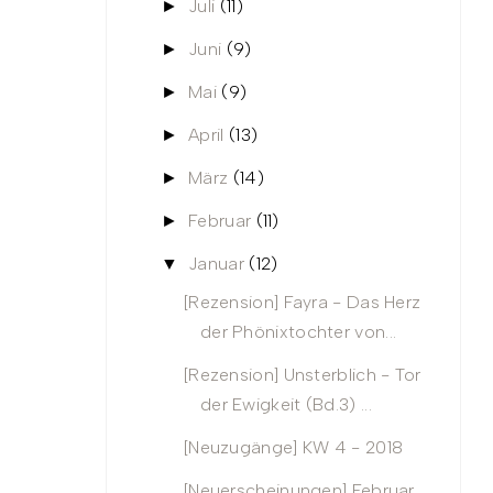
Juli
(11)
►
Juni
(9)
►
Mai
(9)
►
April
(13)
►
März
(14)
►
Februar
(11)
►
Januar
(12)
▼
[Rezension] Fayra - Das Herz
der Phönixtochter von...
[Rezension] Unsterblich - Tor
der Ewigkeit (Bd.3) ...
[Neuzugänge] KW 4 - 2018
[Neuerscheinungen] Februar