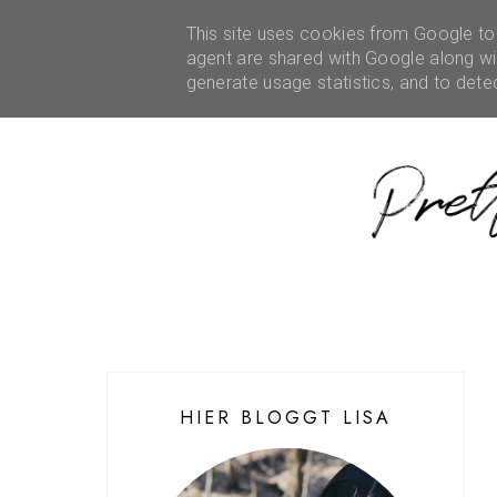
HOME
ÜBER MICH
This site uses cookies from Google to d
REZENSIONEN
KOOPE
agent are shared with Google along wit
generate usage statistics, and to det
HIER BLOGGT LISA