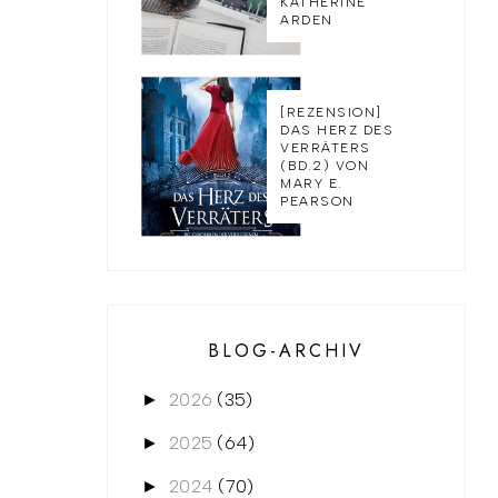
KATHERINE
ARDEN
[REZENSION]
DAS HERZ DES
VERRÄTERS
(BD.2) VON
MARY E.
PEARSON
BLOG-ARCHIV
2026
(35)
►
2025
(64)
►
2024
(70)
►