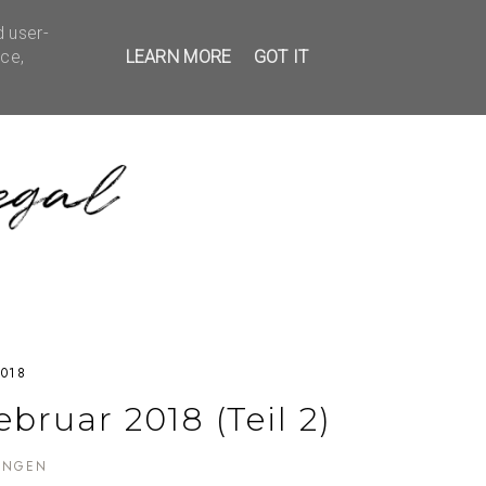
d user-
EDBACK
KONTAKT
ice,
LEARN MORE
GOT IT
2018
bruar 2018 (Teil 2)
UNGEN