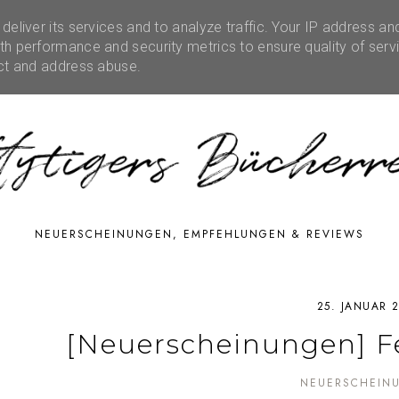
eliver its services and to analyze traffic. Your IP address an
RATIONEN
RUBRIKEN
EVENTS
SHOP
FE
h performance and security metrics to ensure quality of serv
ect and address abuse.
NEUERSCHEINUNGEN, EMPFEHLUNGEN & REVIEWS
25. JANUAR 
[Neuerscheinungen] Fe
NEUERSCHEIN