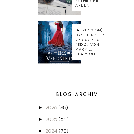
KATHERINE
ARDEN
[REZENSION]
DAS HERZ DES
VERRÄTERS
(BD.2) VON
MARY E.
PEARSON
BLOG-ARCHIV
2026
(35)
►
2025
(64)
►
2024
(70)
►