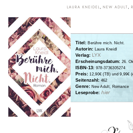
LAURA KNEIDEL
NEW ADULT
Titel:
Berühre mich. Nicht.
Autorin:
Laura Kneidl
LYX
Verlag:
Erscheinungsdatum:
26. O
ISBN-13:
978-3736305274
Preis:
1
2
,
9
0
€
(
TB
)
und
9
,
9
9
€ (
Seitenzahl:
4
62
Genre:
New Adult, Romance
hier
Leseprobe: