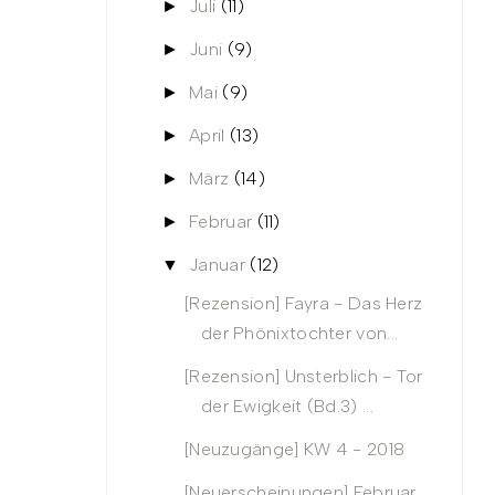
Juli
(11)
►
Juni
(9)
►
Mai
(9)
►
April
(13)
►
März
(14)
►
Februar
(11)
►
Januar
(12)
▼
[Rezension] Fayra - Das Herz
der Phönixtochter von...
[Rezension] Unsterblich - Tor
der Ewigkeit (Bd.3) ...
[Neuzugänge] KW 4 - 2018
[Neuerscheinungen] Februar