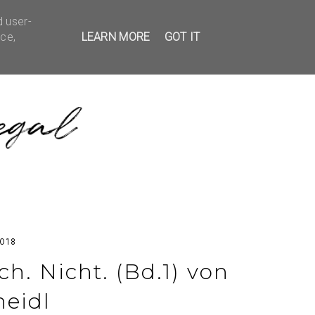
d user-
EDBACK
KONTAKT
ice,
LEARN MORE
GOT IT
2018
h. Nicht. (Bd.1) von
neidl