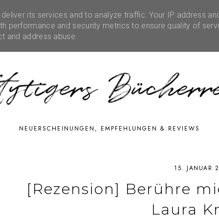
eliver its services and to analyze traffic. Your IP address an
RATIONEN
RUBRIKEN
EVENTS
SHOP
FE
h performance and security metrics to ensure quality of serv
ect and address abuse.
NEUERSCHEINUNGEN, EMPFEHLUNGEN & REVIEWS
15. JANUAR 
[Rezension] Berühre mic
Laura K