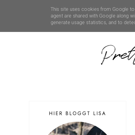
HOME
ÜBER MICH
This site uses cookies from Google to d
REZENSIONEN
KOOPE
agent are shared with Google along wit
generate usage statistics, and to det
HIER BLOGGT LISA