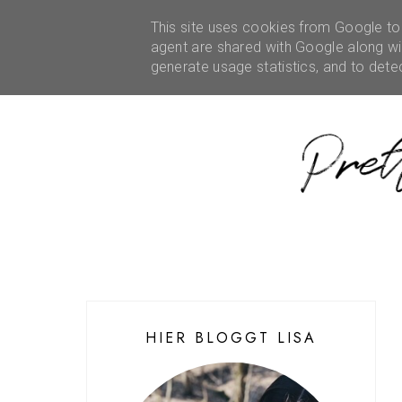
HOME
ÜBER MICH
This site uses cookies from Google to d
REZENSIONEN
KOOPE
agent are shared with Google along wit
generate usage statistics, and to det
HIER BLOGGT LISA