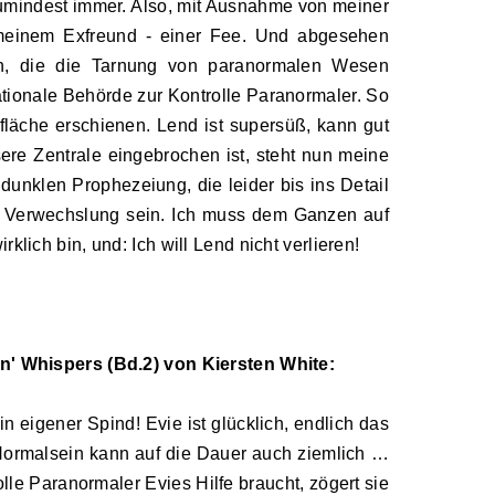
 zumindest immer. Also, mit Ausnahme von meiner
 meinem Exfreund
-
einer Fee. Und abgesehen
in, die die Tarnung von paranormalen Wesen
ationale Behörde zur Kontrolle Paranormaler. So
fläche erschienen. Lend ist supersüß, kann gut
sere Zentrale eingebrochen ist, steht nun meine
dunklen Prophezeiung, die leider bis ins Detail
ine Verwechslung sein. Ich muss dem Ganzen auf
klich bin, und: Ich will Lend nicht verlieren!
n' Whispers (Bd.2) von Kiersten White:
ein eigener Spind!
Evie ist glücklich, endlich das
ormalsein kann auf die Dauer auch ziemlich …
olle Paranormaler Evies Hilfe braucht, zögert sie