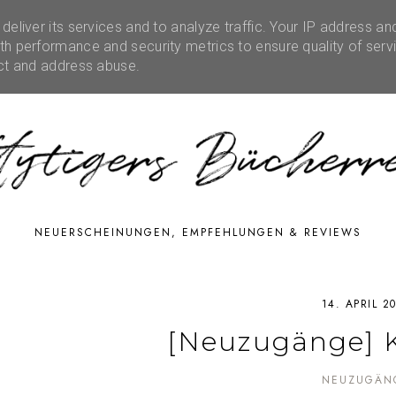
eliver its services and to analyze traffic. Your IP address an
RATIONEN
RUBRIKEN
EVENTS
SHOP
FE
h performance and security metrics to ensure quality of serv
ect and address abuse.
NEUERSCHEINUNGEN, EMPFEHLUNGEN & REVIEWS
14. APRIL 2
[Neuzugänge] K
NEUZUGÄN