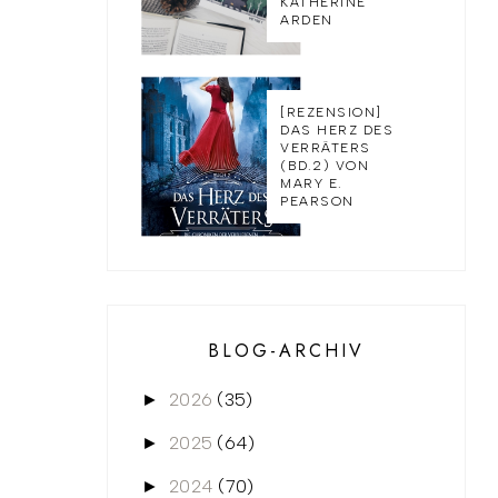
KATHERINE
ARDEN
[REZENSION]
DAS HERZ DES
VERRÄTERS
(BD.2) VON
MARY E.
PEARSON
BLOG-ARCHIV
2026
(35)
►
2025
(64)
►
2024
(70)
►