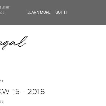
d user-
EDBACK
KONTAKT
ice,
LEARN MORE
GOT IT
018
W 15 - 2018
GE