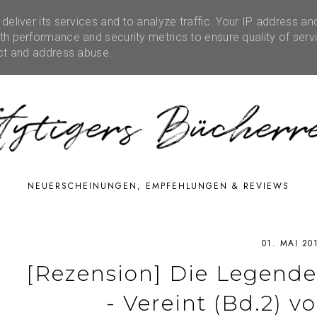
eliver its services and to analyze traffic. Your IP address an
RATIONEN
RUBRIKEN
EVENTS
SHOP
FE
h performance and security metrics to ensure quality of serv
ect and address abuse.
NEUERSCHEINUNGEN, EMPFEHLUNGEN & REVIEWS
01. MAI 20
[Rezension] Die Legende
- Vereint (Bd.2) v