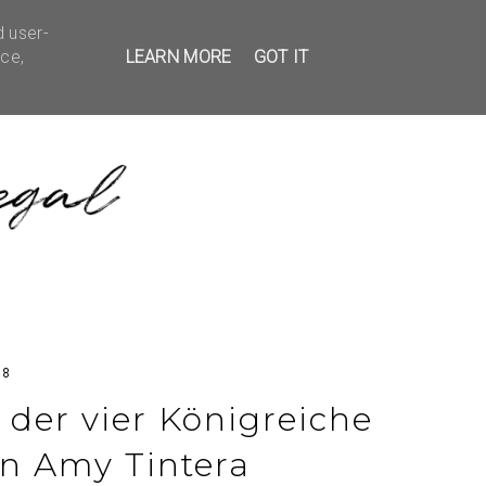
d user-
EDBACK
KONTAKT
ice,
LEARN MORE
GOT IT
18
 der vier Königreiche
on Amy Tintera