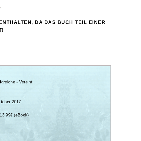
N
ENTHALTEN, DA DAS BUCH TEIL EINER
T!
greiche - Vereint
ktober 2017
1
3
,
9
9
€ (
eBook
)