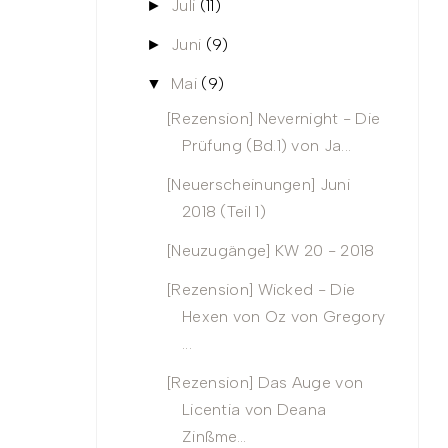
Juli
(11)
►
Juni
(9)
►
Mai
(9)
▼
[Rezension] Nevernight - Die
Prüfung (Bd.1) von Ja...
[Neuerscheinungen] Juni
2018 (Teil 1)
[Neuzugänge] KW 20 - 2018
[Rezension] Wicked - Die
Hexen von Oz von Gregory
...
[Rezension] Das Auge von
Licentia von Deana
Zinßme...