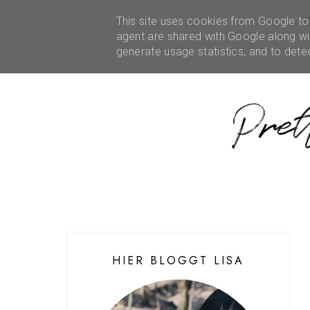
HOME
ÜBER MICH
This site uses cookies from Google to d
REZENSIONEN
KOOPE
agent are shared with Google along wit
generate usage statistics, and to det
HIER BLOGGT LISA