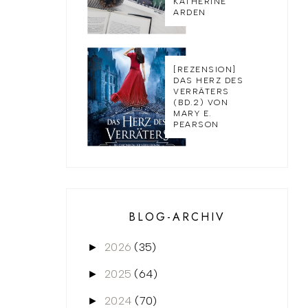
KATHERINE
ARDEN
[REZENSION]
DAS HERZ DES
VERRÄTERS
(BD.2) VON
MARY E.
PEARSON
BLOG-ARCHIV
2026
(35)
►
2025
(64)
►
2024
(70)
►