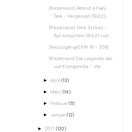
[Rezension] Almost a Fairy
Tale - Vergessen (Bd.2)...
[Rezension] Time School -
Auf ewig mein (Bd.2) von...
[Neuzugänge] KW 18 - 2018
[Rezension] Die Legende der
vier Königreiche - Ver...
April
(13)
►
März
(14)
►
Februar
(11)
►
Januar
(12)
►
2017
(132)
►