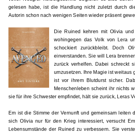
gelesen habe, ist die Handlung nicht zuletzt durch d
Autorin schon nach wenigen Seiten wieder präsent gewe
Die Ruined kehren mit Olivia und
wohingegen das Volk von Lera u
schockiert zurückbleibt. Doch Ol
einverstanden. Sie will Lera brenn
zurück verhelfen. Dabei schreckt s
umzusetzen. Ihre Magie ist weitaus 
ist vor ihrem Blutdurst sicher. D
Menschenleben scheint ihr nichts w
sie für ihre Schwester empfindet, hält sie zurück, Leras 
Em ist die Stimme der Vernunft und gemeinsam leiten 
sich Olivia nur für den Krie
g
interessiert, versucht E
Lebensumstände der Ruined zu verbessern. Sie versteh