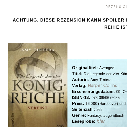
REZENSIO
ACHTUNG, DIESE REZENSION KANN SPOILER 
REIHE IS
Original
t
itel:
Avenged
Titel:
Die Legende der vier Köni
Autorin:
Amy Tintera
Harper Collins
Verlag:
Erscheinungsdatum:
09. O
ISBN-13:
978-3959672085
Preis:
1
6
,
00
€
(
Hard
cover
)
und
Seitenzahl:
3
68
Genre:
F
antasy,
Jugendbuch
hier
Leseprobe: