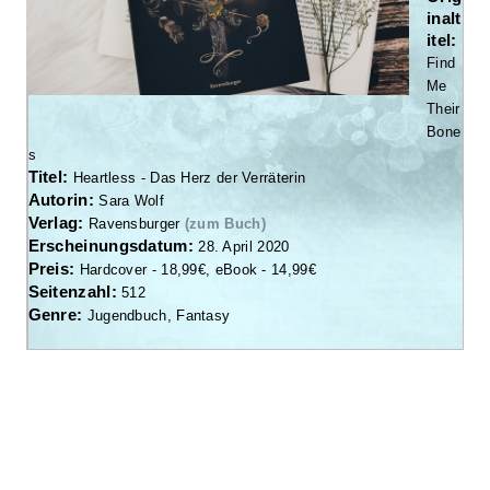
inalt
itel:
Find
Me
Their
Bone
s
Titel:
Heartless - Das Herz der Verräterin
Autorin:
Sara Wolf
Verlag:
Ravensburger
(zum Buch)
Erscheinungsdatum:
28. April 2020
Preis:
Hardcover - 18,99€, eBook - 14,99€
Seitenzahl:
512
Genre:
Jugendbuch, Fantasy