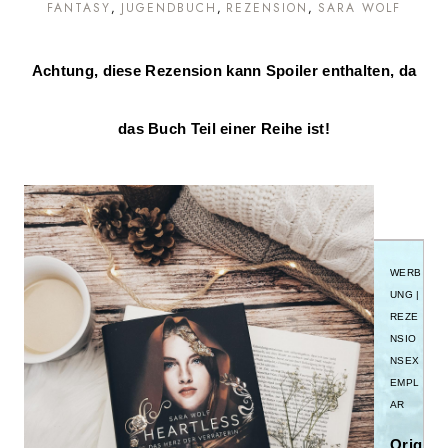
FANTASY
JUGENDBUCH
REZENSION
SARA WOLF
Achtung, diese Rezension kann Spoiler enthalten, da
das Buch Teil einer Reihe ist!
WERB
UNG |
REZE
NSIO
NSEX
EMPL
AR
Orig