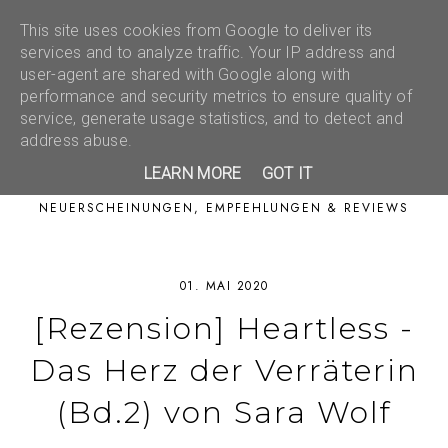
This site uses cookies from Google to deliver its
services and to analyze traffic. Your IP address and
user-agent are shared with Google along with
performance and security metrics to ensure quality of
service, generate usage statistics, and to detect and
address abuse.
LEARN MORE
GOT IT
NEUERSCHEINUNGEN, EMPFEHLUNGEN & REVIEWS
01. MAI 2020
[Rezension] Heartless -
Das Herz der Verräterin
(Bd.2) von Sara Wolf