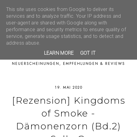
This site uses cookies from Google to deliver its
services and to analyze traffic. Your IP address and
user-agent are shared with Google along with
performance and security metrics to ensure quality of
service, generate usage statistics, and to detect and
address abuse.
LEARN MORE
GOT IT
NEUERSCHEINUNGEN, EMPFEHLUNGEN & REVIEWS
19. MAI 2020
[Rezension] Kingdoms
of Smoke -
Dämonenzorn (Bd.2)