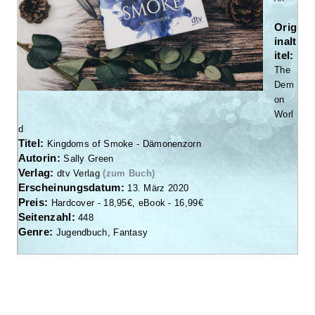
Orig
inalt
itel:
The
Dem
on
Worl
d
Titel:
Kingdoms of Smoke - Dämonenzorn
Autorin:
Sally Green
Verlag:
dtv Verlag
(zum Buch)
Erscheinungsdatum:
13. März 2020
Preis:
Hardcover - 18,95€, eBook - 16,99€
Seitenzahl:
448
Genre:
Jugendbuch, Fantasy