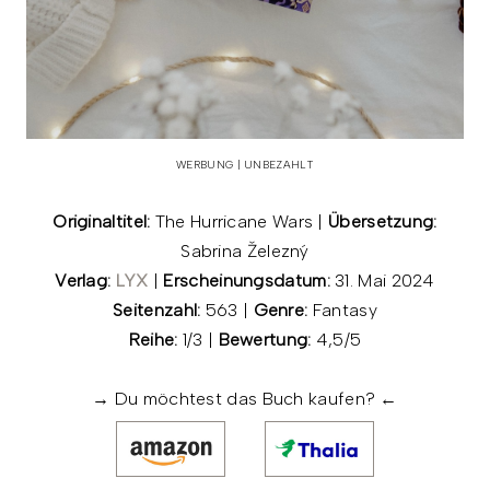
WERBUNG | UNBEZAHLT
Originaltitel:
The Hurricane Wars |
Übersetzung:
Sabrina Železný
Verlag:
LYX
|
Erscheinungsdatum:
31. Mai 2024
Seitenzahl:
563 |
Genre:
Fantasy
Reihe:
1/3 |
Bewertung:
4,5/5
→ Du möchtest das Buch kaufen? ←