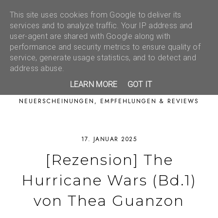
This site uses cookies from Google to deliver its
services and to analyze traffic. Your IP address and
user-agent are shared with Google along with
performance and security metrics to ensure quality of
service, generate usage statistics, and to detect and
address abuse.
LEARN MORE
GOT IT
NEUERSCHEINUNGEN, EMPFEHLUNGEN & REVIEWS
17. JANUAR 2025
[Rezension] The
Hurricane Wars (Bd.1)
von Thea Guanzon