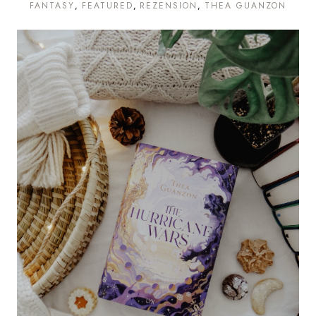
FANTASY
FEATURED
REZENSION
THEA GUANZON